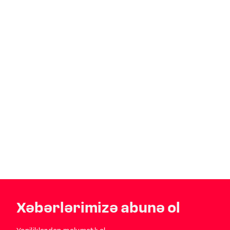
Xəbərlərimizə abunə ol