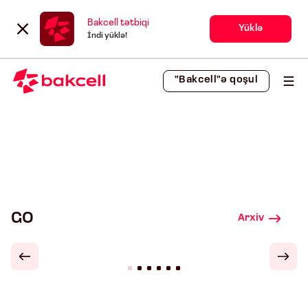
Bakcell tətbiqi
Yüklə
İndi yüklə!
"Bakcell"ə qoşul
GO
Arxiv