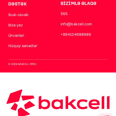
BİZİMLƏ ƏLAQƏ
DƏSTƏK
555
Sual-cavab
info@bakcell.com
Bizə yaz
+994124988989
Ünvanlar
Hüquqi sənədlər
© 2026 BAKCELL MMC.