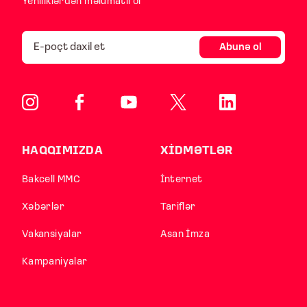
Yeniliklərdən məlumatlı ol
Abunə ol
HAQQIMIZDA
XİDMƏTLƏR
Bakcell MMC
İnternet
Xəbərlər
Tariflər
Vakansiyalar
Asan İmza
Kampaniyalar