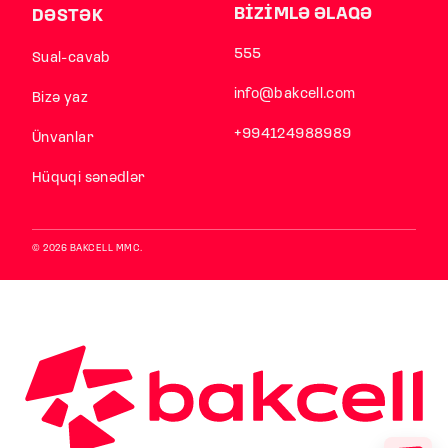
BİZİMLƏ ƏLAQƏ
DƏSTƏK
555
Sual-cavab
info@bakcell.com
Bizə yaz
+994124988989
Ünvanlar
Hüquqi sənədlər
© 2026 BAKCELL MMC.