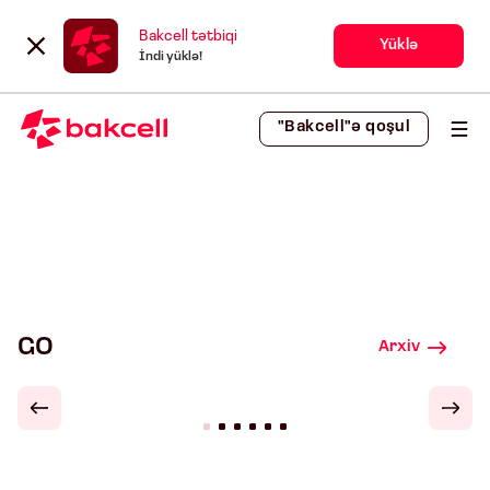
Bakcell tətbiqi
Yüklə
İndi yüklə!
"Bakcell"ə qoşul
GO
Arxiv