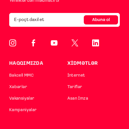
Yeniliklərdən məlumatlı ol
Abunə ol
HAQQIMIZDA
XİDMƏTLƏR
Bakcell MMC
İnternet
Xəbərlər
Tariflər
Vakansiyalar
Asan İmza
Kampaniyalar