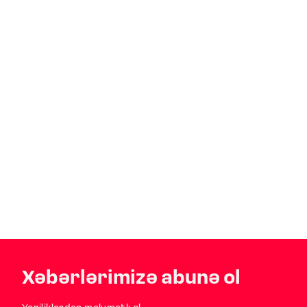
Xəbərlərimizə abunə ol