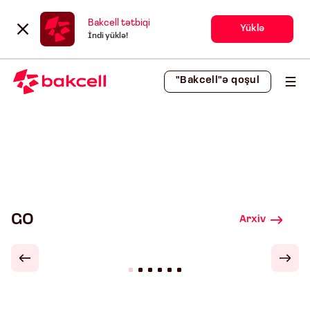
Bakcell tətbiqi
Yüklə
İndi yüklə!
"Bakcell"ə qoşul
GO
Arxiv