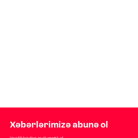
Xəbərlərimizə abunə ol