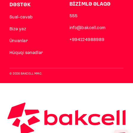
BİZİMLƏ ƏLAQƏ
DƏSTƏK
555
Sual-cavab
info@bakcell.com
Bizə yaz
+994124988989
Ünvanlar
Hüquqi sənədlər
© 2026 BAKCELL MMC.