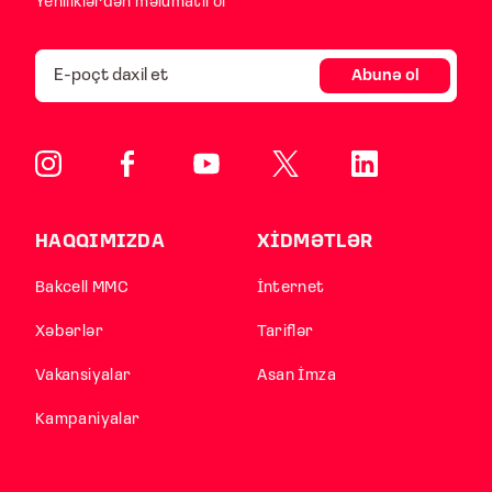
Yeniliklərdən məlumatlı ol
Abunə ol
HAQQIMIZDA
XİDMƏTLƏR
Bakcell MMC
İnternet
Xəbərlər
Tariflər
Vakansiyalar
Asan İmza
Kampaniyalar