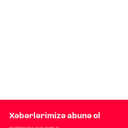
Xəbərlərimizə abunə ol