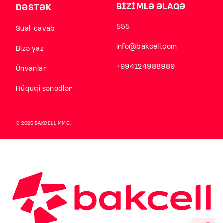
BİZİMLƏ ƏLAQƏ
DƏSTƏK
555
Sual-cavab
info@bakcell.com
Bizə yaz
+994124988989
Ünvanlar
Hüquqi sənədlər
© 2026 BAKCELL MMC.