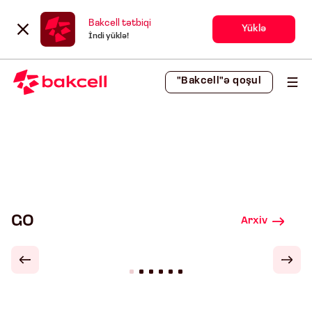
Bakcell tətbiqi
Yüklə
İndi yüklə!
"Bakcell"ə qoşul
GO
Arxiv