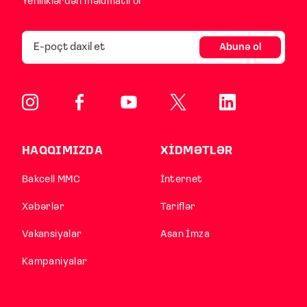
Yeniliklərdən məlumatlı ol
Abunə ol
HAQQIMIZDA
XİDMƏTLƏR
Bakcell MMC
İnternet
Xəbərlər
Tariflər
Vakansiyalar
Asan İmza
Kampaniyalar