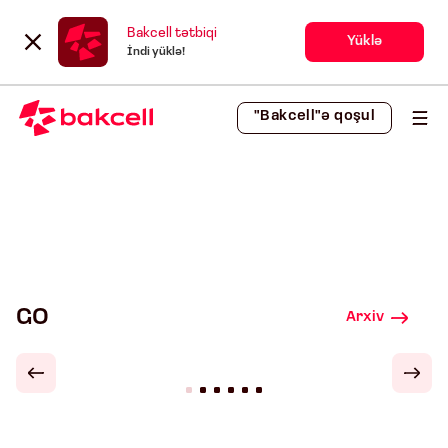
Bakcell tətbiqi
Yüklə
İndi yüklə!
"Bakcell"ə qoşul
GO
Arxiv