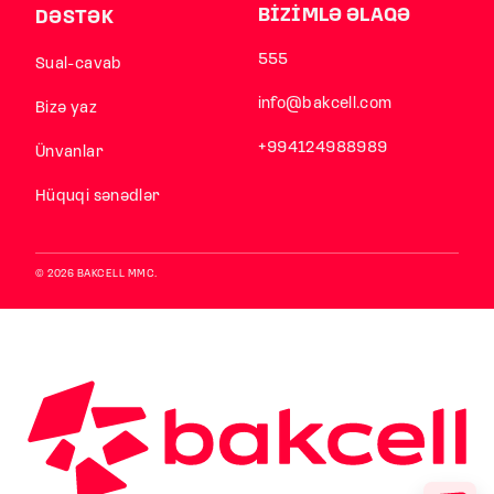
BİZİMLƏ ƏLAQƏ
DƏSTƏK
555
Sual-cavab
info@bakcell.com
Bizə yaz
+994124988989
Ünvanlar
Hüquqi sənədlər
© 2026 BAKCELL MMC.