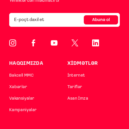
Yeniliklərdən məlumatlı ol
Abunə ol
HAQQIMIZDA
XİDMƏTLƏR
Bakcell MMC
İnternet
Xəbərlər
Tariflər
Vakansiyalar
Asan İmza
Kampaniyalar