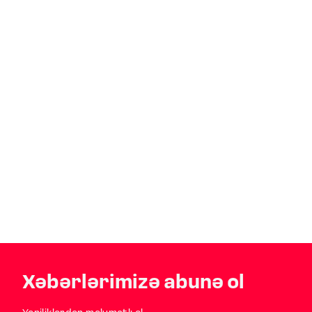
Xəbərlərimizə abunə ol