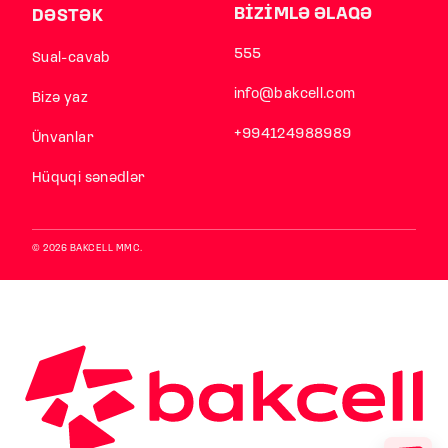
BİZİMLƏ ƏLAQƏ
DƏSTƏK
555
Sual-cavab
info@bakcell.com
Bizə yaz
+994124988989
Ünvanlar
Hüquqi sənədlər
© 2026 BAKCELL MMC.