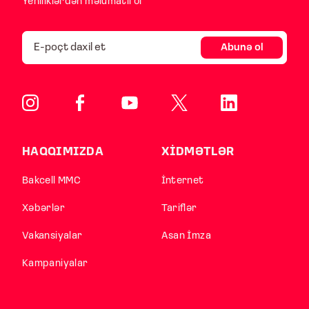
Yeniliklərdən məlumatlı ol
Abunə ol
HAQQIMIZDA
XİDMƏTLƏR
Bakcell MMC
İnternet
Xəbərlər
Tariflər
Vakansiyalar
Asan İmza
Kampaniyalar