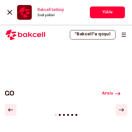
Bakcell tətbiqi
Yüklə
İndi yüklə!
"Bakcell"ə qoşul
GO
Arxiv