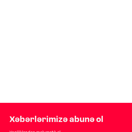
Xəbərlərimizə abunə ol