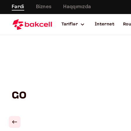
Fərdi
Biznes
Haqqımızda
Tariflər
İnternet
Ro
GO