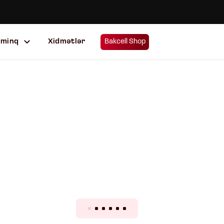
uminq
Xidmətlər
Bakcell Shop