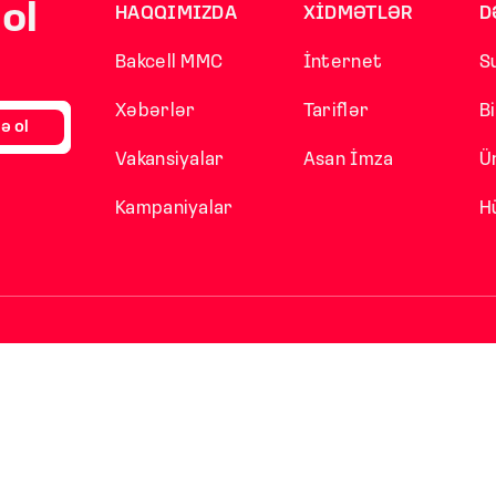
ol
HAQQIMIZDA
XİDMƏTLƏR
D
Bakcell MMC
İnternet
S
Xəbərlər
Tariflər
B
ə ol
Vakansiyalar
Asan İmza
Ü
Kampaniyalar
H