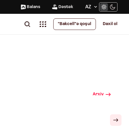
AZ
Balans
Dəstək
Daxil ol
"Bakcell"ə qoşul
Arxiv