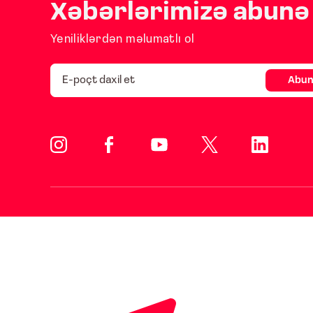
Xəbərlərimizə abunə 
Yeniliklərdən məlumatlı ol
Abun