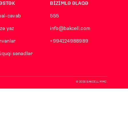
ƏSTƏK
BİZİMLƏ ƏLAQƏ
ual-cavab
555
izə yaz
info@bakcell.com
nvanlar
+994124988989
üquqi sənədlər
© 2026 BAKCELL MMC.