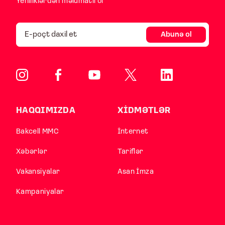
Yeniliklərdən məlumatlı ol
Abunə ol
HAQQIMIZDA
XİDMƏTLƏR
Bakcell MMC
İnternet
Xəbərlər
Tariflər
Vakansiyalar
Asan İmza
Kampaniyalar