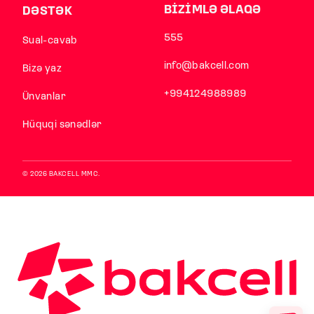
BİZİMLƏ ƏLAQƏ
DƏSTƏK
555
Sual-cavab
info@bakcell.com
Bizə yaz
+994124988989
Ünvanlar
Hüquqi sənədlər
© 2026 BAKCELL MMC.