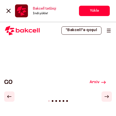
Bakcell tətbiqi
Yüklə
İndi yüklə!
"Bakcell"ə qoşul
GO
Arxiv