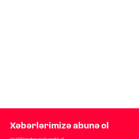
Xəbərlərimizə abunə ol