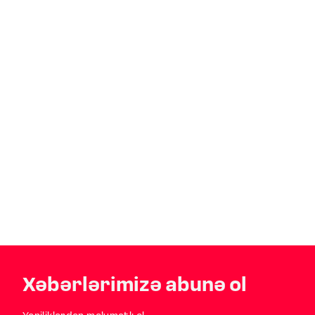
Xəbərlərimizə abunə ol