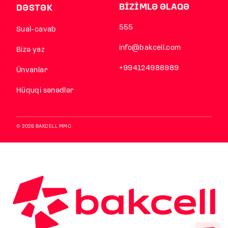
BİZİMLƏ ƏLAQƏ
DƏSTƏK
555
Sual-cavab
info@bakcell.com
Bizə yaz
+994124988989
Ünvanlar
Hüquqi sənədlər
© 2026 BAKCELL MMC.