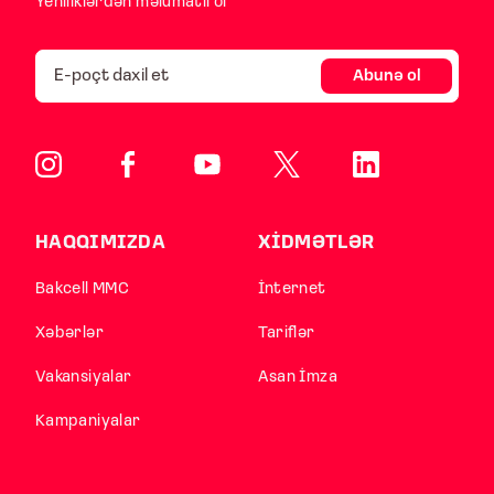
Yeniliklərdən məlumatlı ol
Abunə ol
HAQQIMIZDA
XİDMƏTLƏR
Bakcell MMC
İnternet
Xəbərlər
Tariflər
Vakansiyalar
Asan İmza
Kampaniyalar