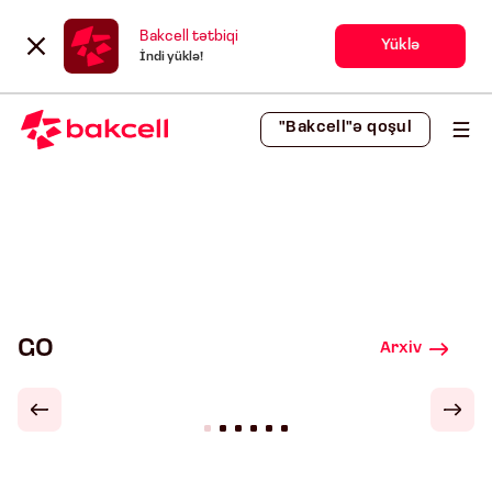
Bakcell tətbiqi
Yüklə
İndi yüklə!
"Bakcell"ə qoşul
GO
Arxiv