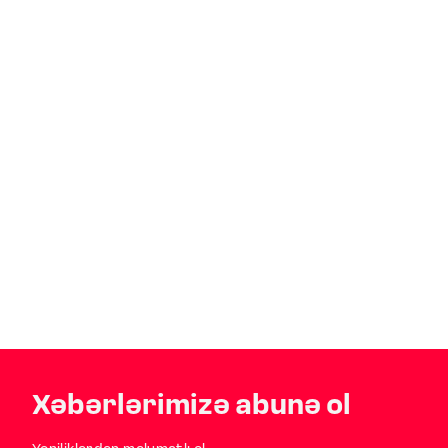
Xəbərlərimizə abunə ol