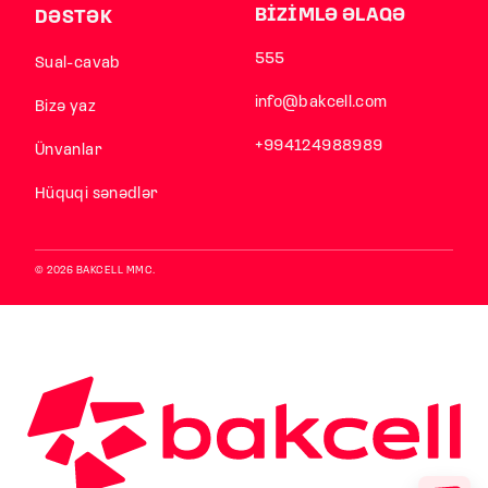
BİZİMLƏ ƏLAQƏ
DƏSTƏK
555
Sual-cavab
info@bakcell.com
Bizə yaz
+994124988989
Ünvanlar
Hüquqi sənədlər
© 2026 BAKCELL MMC.