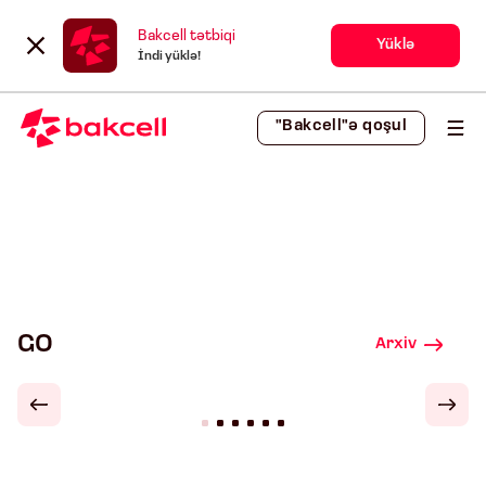
Bakcell tətbiqi
Yüklə
İndi yüklə!
"Bakcell"ə qoşul
GO
Arxiv