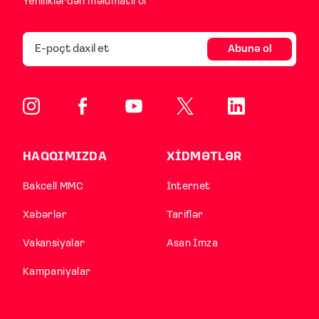
Yeniliklərdən məlumatlı ol
Abunə ol
HAQQIMIZDA
XİDMƏTLƏR
Bakcell MMC
İnternet
Xəbərlər
Tariflər
Vakansiyalar
Asan İmza
Kampaniyalar