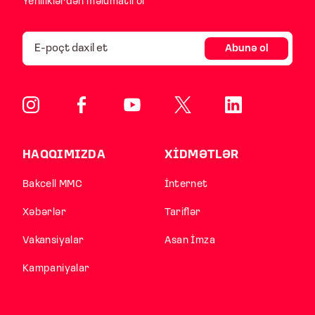
Yeniliklərdən məlumatlı ol
Abunə ol
HAQQIMIZDA
XİDMƏTLƏR
Bakcell MMC
İnternet
Xəbərlər
Tariflər
Vakansiyalar
Asan İmza
Kampaniyalar