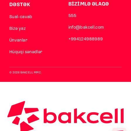
BİZİMLƏ ƏLAQƏ
DƏSTƏK
555
Sual-cavab
info@bakcell.com
Bizə yaz
+994124988989
Ünvanlar
Hüquqi sənədlər
© 2026 BAKCELL MMC.