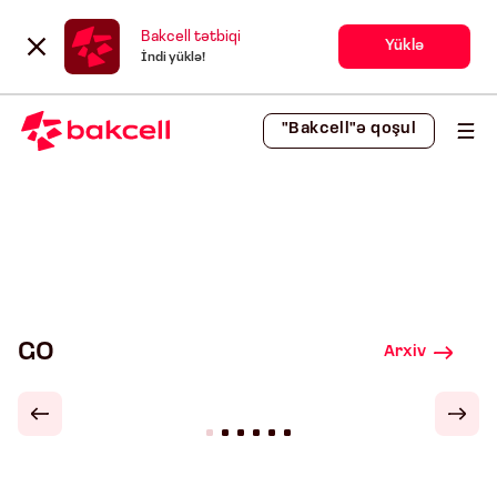
Bakcell tətbiqi
Yüklə
İndi yüklə!
"Bakcell"ə qoşul
GO
Arxiv