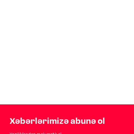
Xəbərlərimizə abunə ol