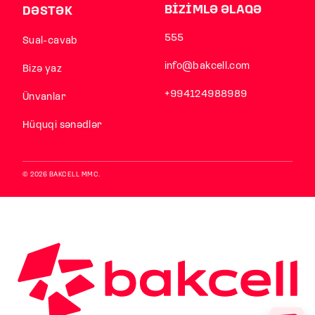
BİZİMLƏ ƏLAQƏ
DƏSTƏK
555
Sual-cavab
info@bakcell.com
Bizə yaz
+994124988989
Ünvanlar
Hüquqi sənədlər
© 2026 BAKCELL MMC.