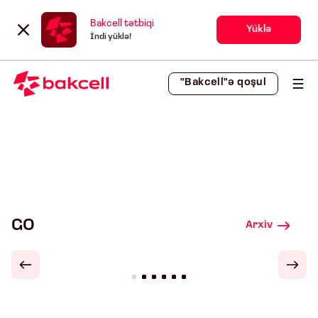
Bakcell tətbiqi
Yüklə
İndi yüklə!
"Bakcell"ə qoşul
GO
Arxiv