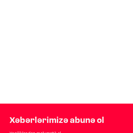
Xəbərlərimizə abunə ol