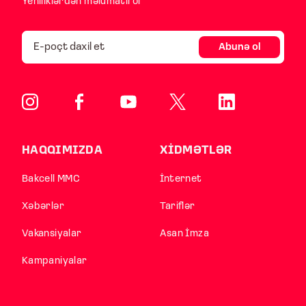
Yeniliklərdən məlumatlı ol
Abunə ol
HAQQIMIZDA
XİDMƏTLƏR
Bakcell MMC
İnternet
Xəbərlər
Tariflər
Vakansiyalar
Asan İmza
Kampaniyalar