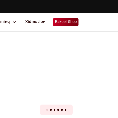
uminq
Xidmətlər
Bakcell Shop