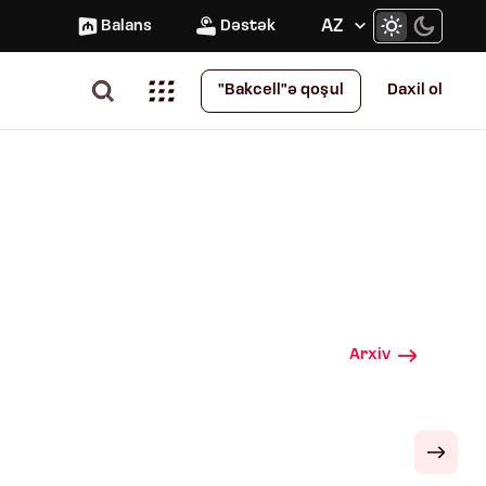
AZ
Balans
Dəstək
Daxil ol
"Bakcell"ə qoşul
Arxiv