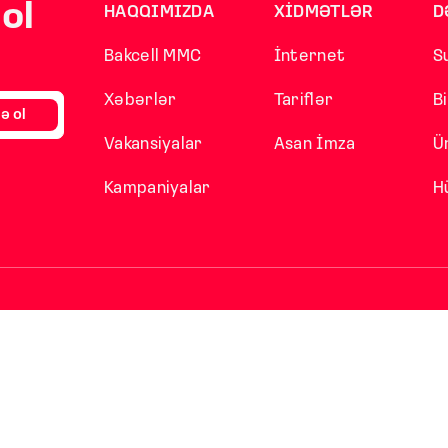
ol
HAQQIMIZDA
XİDMƏTLƏR
D
Bakcell MMC
İnternet
S
Xəbərlər
Tariflər
B
ə ol
Vakansiyalar
Asan İmza
Ü
Kampaniyalar
H