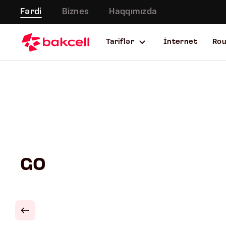
Fərdi
Biznes
Haqqımızda
Tariflər
İnternet
Ro
GO