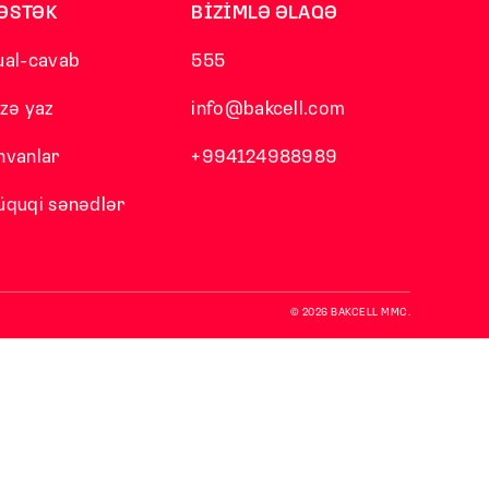
ƏSTƏK
BİZİMLƏ ƏLAQƏ
ual-cavab
555
izə yaz
info@bakcell.com
nvanlar
+994124988989
üquqi sənədlər
© 2026 BAKCELL MMC.