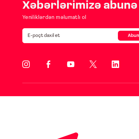
Xəbərlərimizə abunə 
Yeniliklərdən məlumatlı ol
Abun