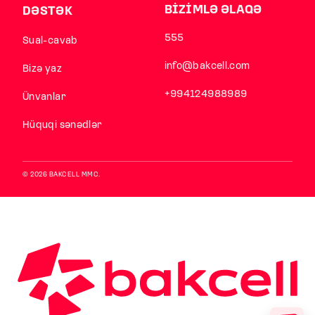
BİZİMLƏ ƏLAQƏ
DƏSTƏK
555
Sual-cavab
info@bakcell.com
Bizə yaz
+994124988989
Ünvanlar
Hüquqi sənədlər
© 2026 BAKCELL MMC.