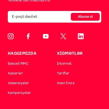
Yeniliklərdən məlumatlı ol
Abunə ol
HAQQIMIZDA
XİDMƏTLƏR
Bakcell MMC
İnternet
Xəbərlər
Tariflər
Vakansiyalar
Asan İmza
Kampaniyalar