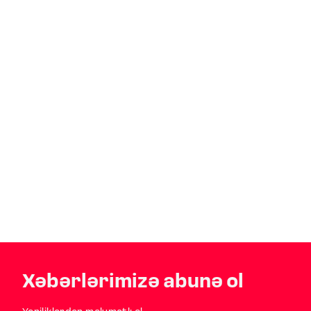
Xəbərlərimizə abunə ol