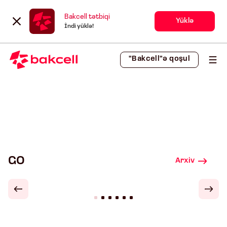
Bakcell tətbiqi
Yüklə
İndi yüklə!
"Bakcell"ə qoşul
GO
Arxiv