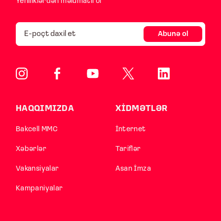
Yeniliklərdən məlumatlı ol
Abunə ol
HAQQIMIZDA
XİDMƏTLƏR
Bakcell MMC
İnternet
Xəbərlər
Tariflər
Vakansiyalar
Asan İmza
Kampaniyalar