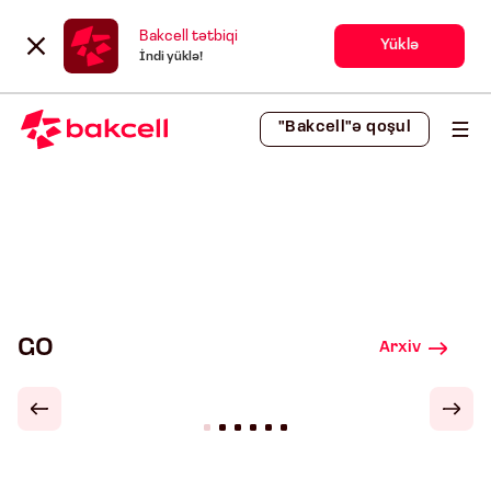
Bakcell tətbiqi
Yüklə
İndi yüklə!
"Bakcell"ə qoşul
GO
Arxiv