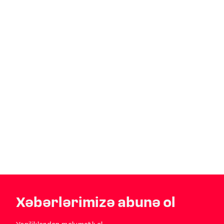
Xəbərlərimizə abunə ol