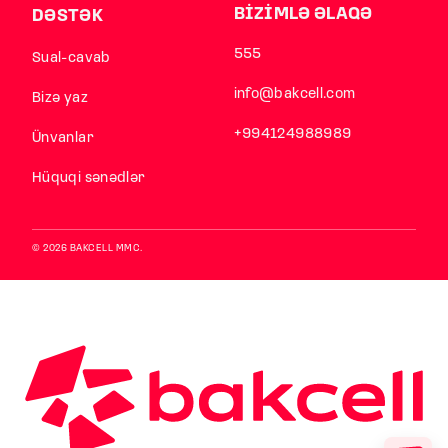
BİZİMLƏ ƏLAQƏ
DƏSTƏK
555
Sual-cavab
info@bakcell.com
Bizə yaz
+994124988989
Ünvanlar
Hüquqi sənədlər
© 2026 BAKCELL MMC.