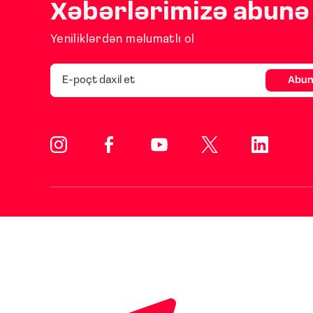
Xəbərlərimizə abunə 
Yeniliklərdən məlumatlı ol
Abun