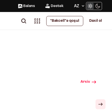
AZ
Balans
Dəstək
Daxil ol
"Bakcell"ə qoşul
Arxiv