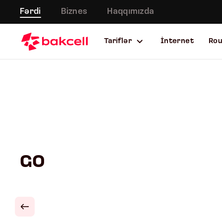
Fərdi
Biznes
Haqqımızda
Tariflər
İnternet
Ro
GO