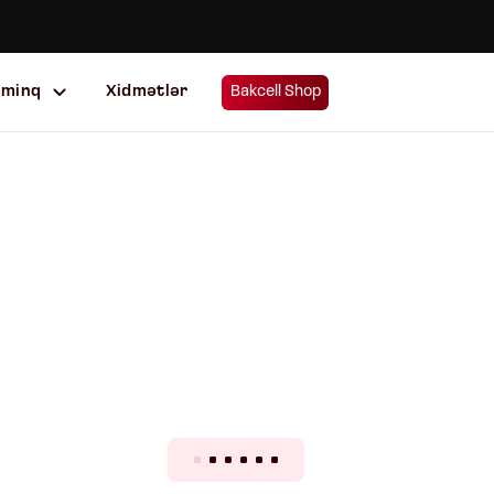
uminq
Xidmətlər
Bakcell Shop