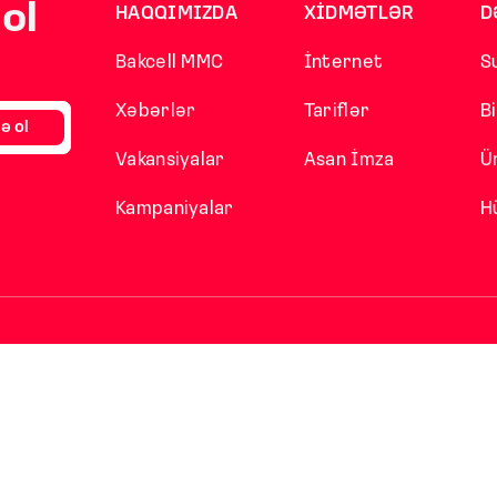
ol
HAQQIMIZDA
XİDMƏTLƏR
D
Bakcell MMC
İnternet
S
Xəbərlər
Tariflər
B
ə ol
Vakansiyalar
Asan İmza
Ü
Kampaniyalar
H