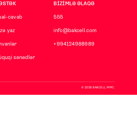
ƏSTƏK
BİZİMLƏ ƏLAQƏ
ual-cavab
555
izə yaz
info@bakcell.com
nvanlar
+994124988989
üquqi sənədlər
© 2026 BAKCELL MMC.