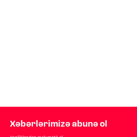
Xəbərlərimizə abunə ol