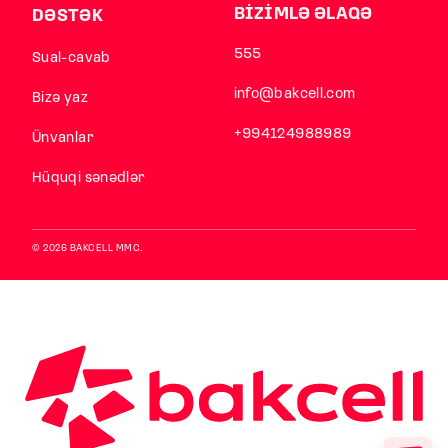
BİZİMLƏ ƏLAQƏ
DƏSTƏK
555
Sual-cavab
info@bakcell.com
Bizə yaz
+994124988989
Ünvanlar
Hüquqi sənədlər
© 2026 BAKCELL MMC.