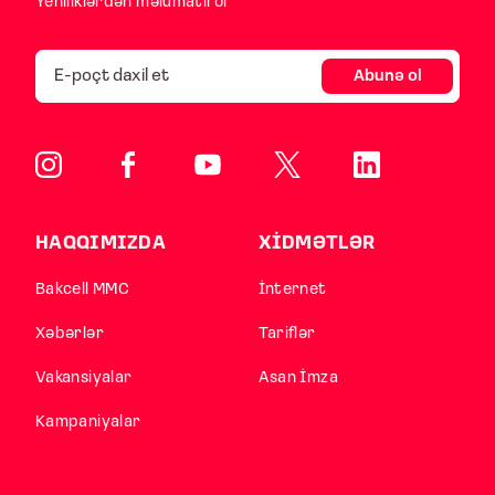
Yeniliklərdən məlumatlı ol
Abunə ol
HAQQIMIZDA
XİDMƏTLƏR
Bakcell MMC
İnternet
Xəbərlər
Tariflər
Vakansiyalar
Asan İmza
Kampaniyalar