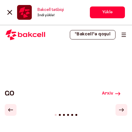
Bakcell tətbiqi
Yüklə
İndi yüklə!
"Bakcell"ə qoşul
GO
Arxiv