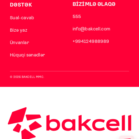
BİZİMLƏ ƏLAQƏ
DƏSTƏK
555
Sual-cavab
info@bakcell.com
Bizə yaz
+994124988989
Ünvanlar
Hüquqi sənədlər
© 2026 BAKCELL MMC.