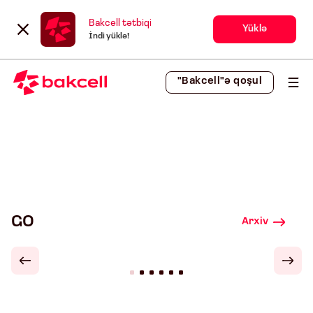
Bakcell tətbiqi
Yüklə
İndi yüklə!
"Bakcell"ə qoşul
GO
Arxiv