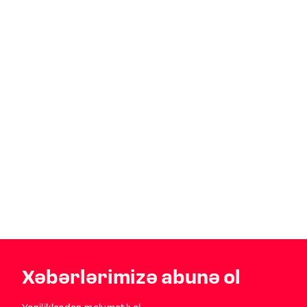
Xəbərlərimizə abunə ol