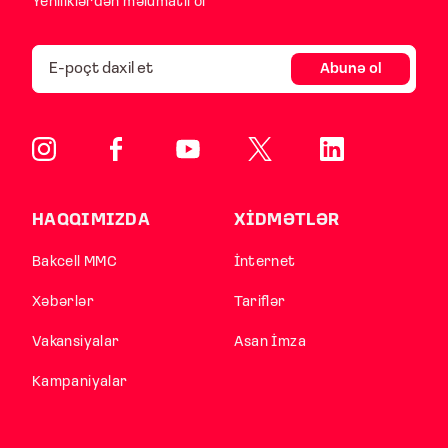
Yeniliklərdən məlumatlı ol
Abunə ol
HAQQIMIZDA
XİDMƏTLƏR
Bakcell MMC
İnternet
Xəbərlər
Tariflər
Vakansiyalar
Asan İmza
Kampaniyalar