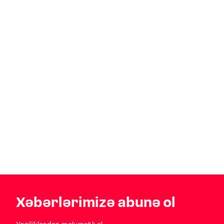
Xəbərlərimizə abunə ol