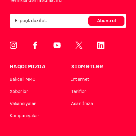
Yeniliklərdən məlumatlı ol
Abunə ol
HAQQIMIZDA
XİDMƏTLƏR
Bakcell MMC
İnternet
Xəbərlər
Tariflər
Vakansiyalar
Asan İmza
Kampaniyalar