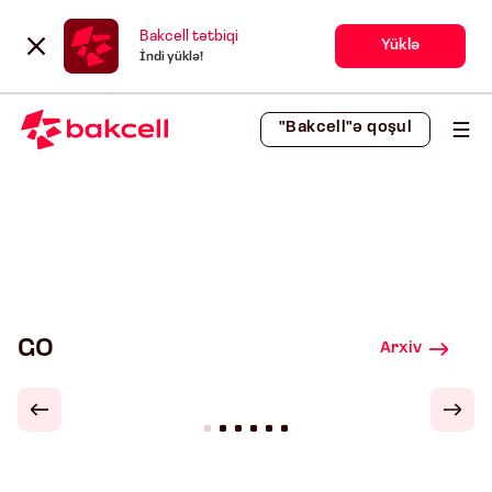
Bakcell tətbiqi
Yüklə
İndi yüklə!
"Bakcell"ə qoşul
GO
Arxiv