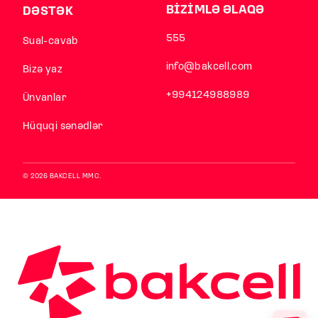
BİZİMLƏ ƏLAQƏ
DƏSTƏK
555
Sual-cavab
info@bakcell.com
Bizə yaz
+994124988989
Ünvanlar
Hüquqi sənədlər
© 2026 BAKCELL MMC.