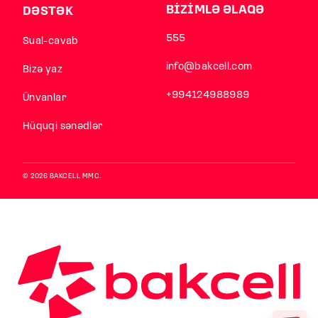
BİZİMLƏ ƏLAQƏ
DƏSTƏK
555
Sual-cavab
info@bakcell.com
Bizə yaz
+994124988989
Ünvanlar
Hüquqi sənədlər
© 2026 BAKCELL MMC.