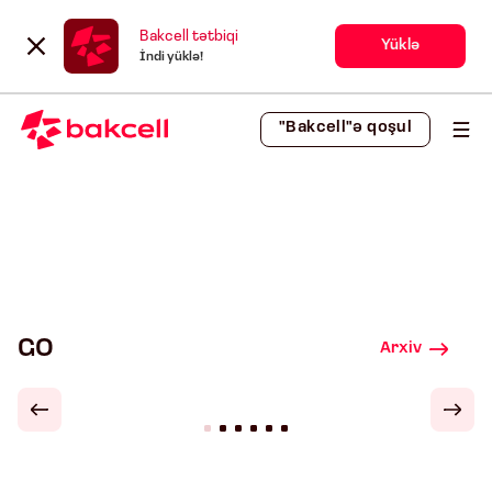
Bakcell tətbiqi
Yüklə
İndi yüklə!
"Bakcell"ə qoşul
GO
Arxiv