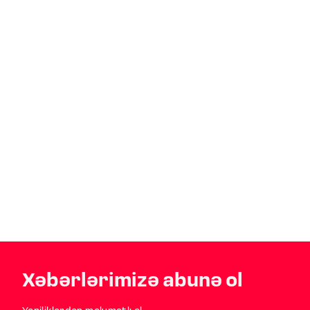
Xəbərlərimizə abunə ol