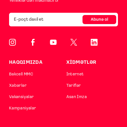
Yeniliklərdən məlumatlı ol
Abunə ol
HAQQIMIZDA
XİDMƏTLƏR
Bakcell MMC
İnternet
Xəbərlər
Tariflər
Vakansiyalar
Asan İmza
Kampaniyalar