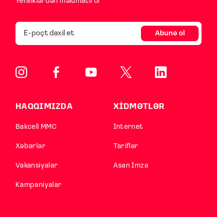
Yeniliklərdən məlumatlı ol
Abunə ol
HAQQIMIZDA
XİDMƏTLƏR
Bakcell MMC
İnternet
Xəbərlər
Tariflər
Vakansiyalar
Asan İmza
Kampaniyalar