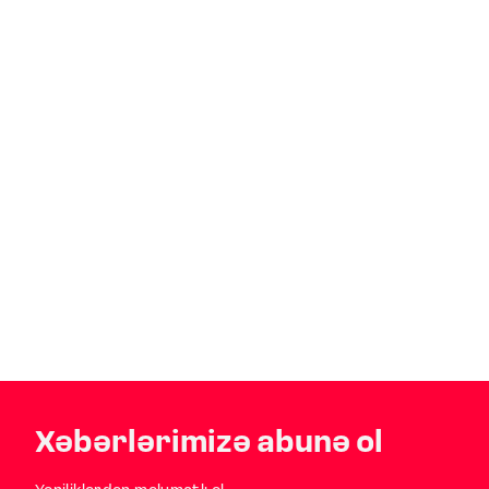
Xəbərlərimizə abunə ol