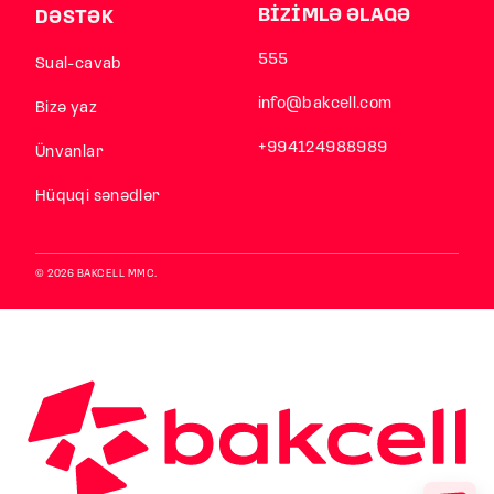
BİZİMLƏ ƏLAQƏ
DƏSTƏK
555
Sual-cavab
info@bakcell.com
Bizə yaz
+994124988989
Ünvanlar
Hüquqi sənədlər
© 2026 BAKCELL MMC.