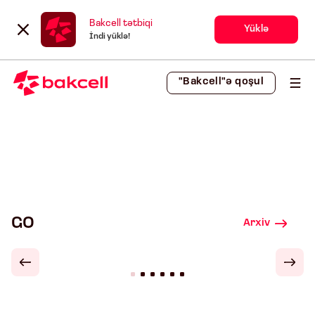
Bakcell tətbiqi
Yüklə
İndi yüklə!
"Bakcell"ə qoşul
GO
Arxiv