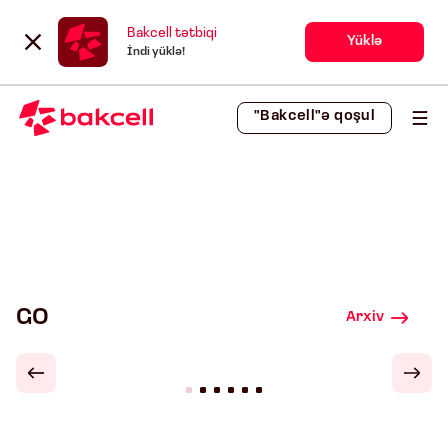
Bakcell tətbiqi
Yüklə
İndi yüklə!
"Bakcell"ə qoşul
GO
Arxiv