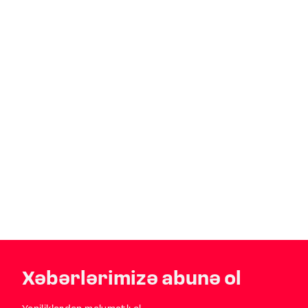
Xəbərlərimizə abunə ol