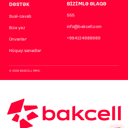
BİZİMLƏ ƏLAQƏ
DƏSTƏK
555
Sual-cavab
info@bakcell.com
Bizə yaz
+994124988989
Ünvanlar
Hüquqi sənədlər
© 2026 BAKCELL MMC.