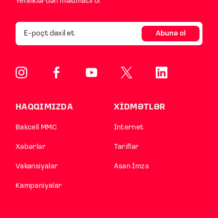
Yeniliklərdən məlumatlı ol
Abunə ol
HAQQIMIZDA
XİDMƏTLƏR
Bakcell MMC
İnternet
Xəbərlər
Tariflər
Vakansiyalar
Asan İmza
Kampaniyalar