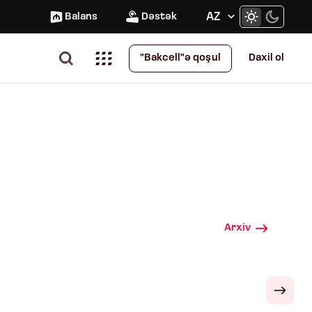
AZ
Balans
Dəstək
Daxil ol
"Bakcell"ə qoşul
Arxiv