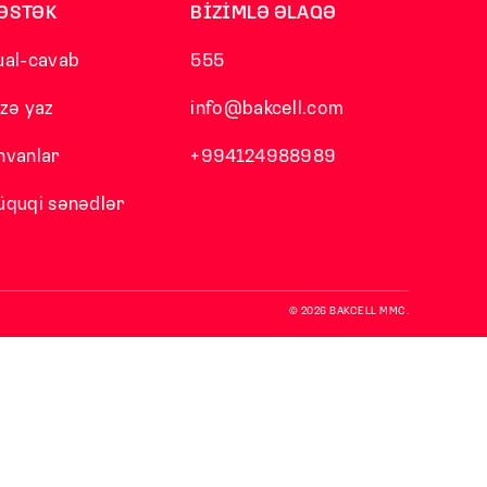
ƏSTƏK
BİZİMLƏ ƏLAQƏ
ual-cavab
555
izə yaz
info@bakcell.com
nvanlar
+994124988989
üquqi sənədlər
© 2026 BAKCELL MMC.