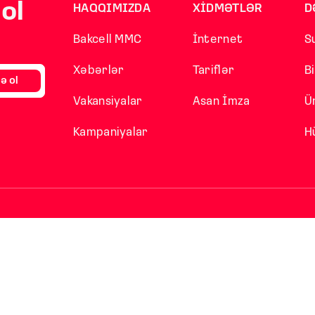
ol
HAQQIMIZDA
XİDMƏTLƏR
D
Bakcell MMC
İnternet
S
Xəbərlər
Tariflər
B
ə ol
Vakansiyalar
Asan İmza
Ü
Kampaniyalar
H