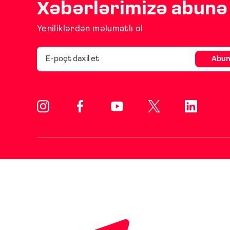
Xəbərlərimizə abunə 
Yeniliklərdən məlumatlı ol
Abun