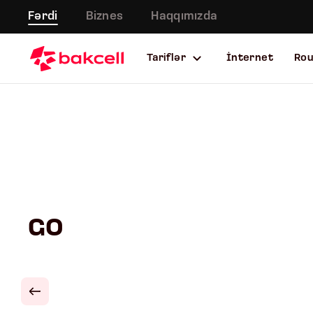
Fərdi
Biznes
Haqqımızda
Tariflər
İnternet
Ro
GO