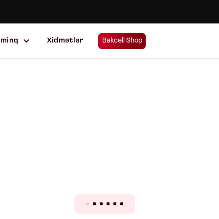
uminq
Xidmətlər
Bakcell Shop