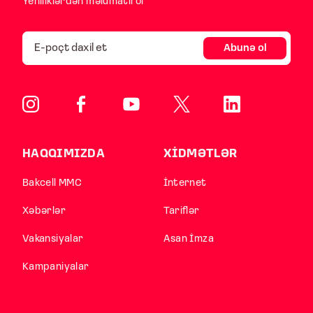
Yeniliklərdən məlumatlı ol
Abunə ol
HAQQIMIZDA
XİDMƏTLƏR
Bakcell MMC
İnternet
Xəbərlər
Tariflər
Vakansiyalar
Asan İmza
Kampaniyalar