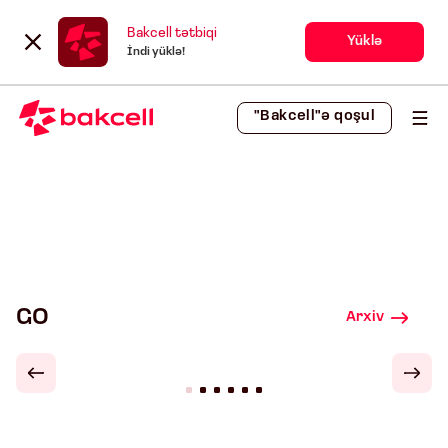
Bakcell tətbiqi
Yüklə
İndi yüklə!
"Bakcell"ə qoşul
GO
Arxiv