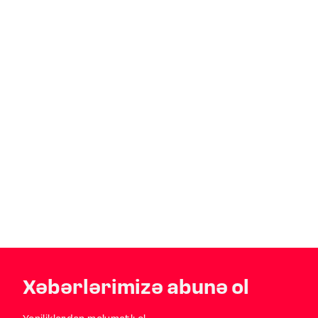
Xəbərlərimizə abunə ol