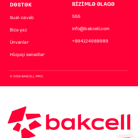
BİZİMLƏ ƏLAQƏ
DƏSTƏK
555
Sual-cavab
info@bakcell.com
Bizə yaz
+994124988989
Ünvanlar
Hüquqi sənədlər
© 2026 BAKCELL MMC.