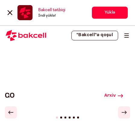
Bakcell tətbiqi
Yüklə
İndi yüklə!
"Bakcell"ə qoşul
GO
Arxiv