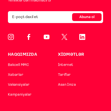
Yeniliklərdən məlumatlı ol
Abunə ol
HAQQIMIZDA
XİDMƏTLƏR
Bakcell MMC
İnternet
Xəbərlər
Tariflər
Vakansiyalar
Asan İmza
Kampaniyalar