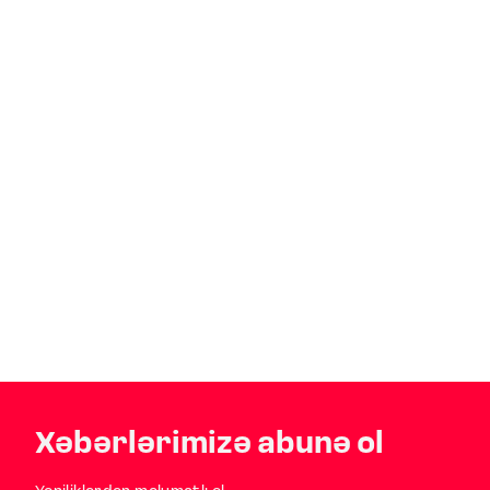
Xəbərlərimizə abunə ol