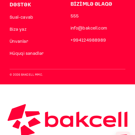
BİZİMLƏ ƏLAQƏ
DƏSTƏK
555
Sual-cavab
info@bakcell.com
Bizə yaz
+994124988989
Ünvanlar
Hüquqi sənədlər
© 2026 BAKCELL MMC.