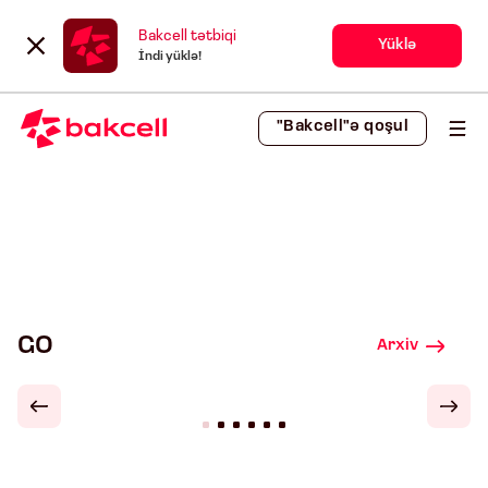
Bakcell tətbiqi
Yüklə
İndi yüklə!
"Bakcell"ə qoşul
GO
Arxiv