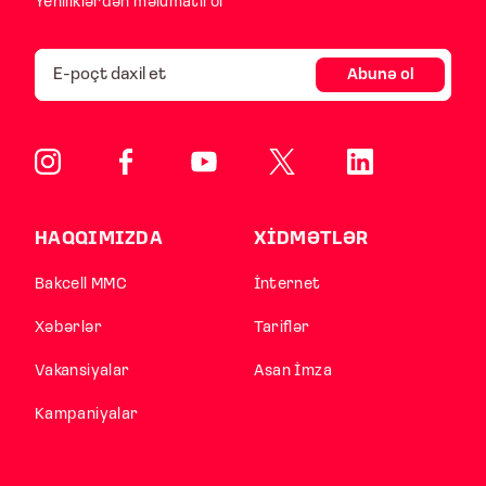
Yeniliklərdən məlumatlı ol
Abunə ol
HAQQIMIZDA
XİDMƏTLƏR
Bakcell MMC
İnternet
Xəbərlər
Tariflər
Vakansiyalar
Asan İmza
Kampaniyalar