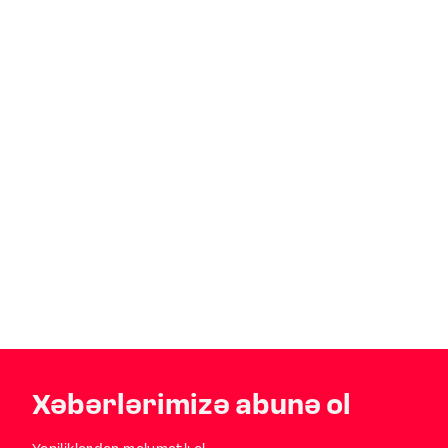
Xəbərlərimizə abunə ol