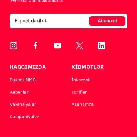
Yeniliklərdən məlumatlı ol
Abunə ol
HAQQIMIZDA
XİDMƏTLƏR
Bakcell MMC
İnternet
Xəbərlər
Tariflər
Vakansiyalar
Asan İmza
Kampaniyalar