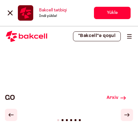
Bakcell tətbiqi
Yüklə
İndi yüklə!
"Bakcell"ə qoşul
GO
Arxiv