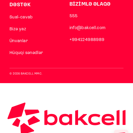
BİZİMLƏ ƏLAQƏ
DƏSTƏK
555
Sual-cavab
info@bakcell.com
Bizə yaz
+994124988989
Ünvanlar
Hüquqi sənədlər
© 2026 BAKCELL MMC.