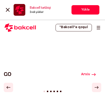
Bakcell tətbiqi
Yüklə
İndi yüklə!
"Bakcell"ə qoşul
GO
Arxiv