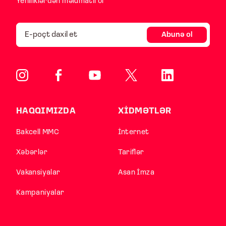
Yeniliklərdən məlumatlı ol
Abunə ol
HAQQIMIZDA
XİDMƏTLƏR
Bakcell MMC
İnternet
Xəbərlər
Tariflər
Vakansiyalar
Asan İmza
Kampaniyalar