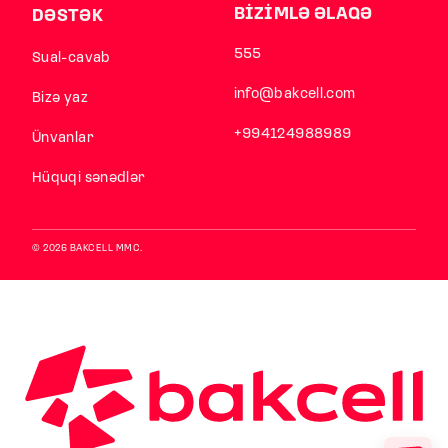
BİZİMLƏ ƏLAQƏ
DƏSTƏK
555
Sual-cavab
info@bakcell.com
Bizə yaz
+994124988989
Ünvanlar
Hüquqi sənədlər
© 2026 BAKCELL MMC.