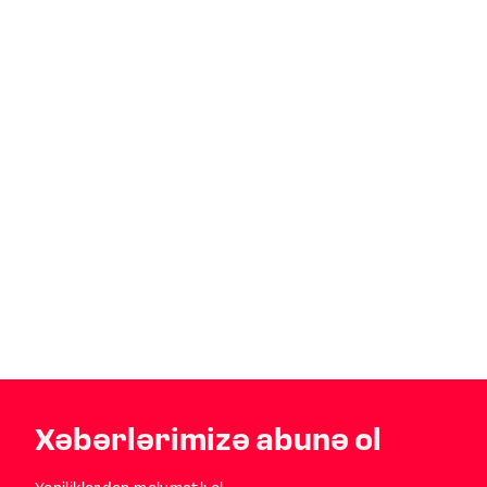
Xəbərlərimizə abunə ol