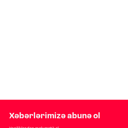
Xəbərlərimizə abunə ol