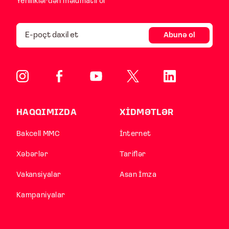
Yeniliklərdən məlumatlı ol
Abunə ol
HAQQIMIZDA
XİDMƏTLƏR
Bakcell MMC
İnternet
Xəbərlər
Tariflər
Vakansiyalar
Asan İmza
Kampaniyalar