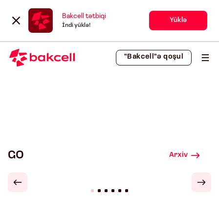
Bakcell tətbiqi
Yüklə
İndi yüklə!
"Bakcell"ə qoşul
GO
Arxiv