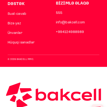
BİZİMLƏ ƏLAQƏ
DƏSTƏK
555
Sual-cavab
info@bakcell.com
Bizə yaz
+994124988989
Ünvanlar
Hüquqi sənədlər
© 2026 BAKCELL MMC.