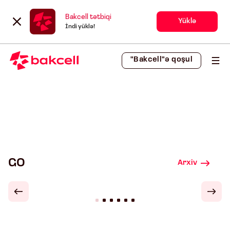
Bakcell tətbiqi
Yüklə
İndi yüklə!
"Bakcell"ə qoşul
GO
Arxiv