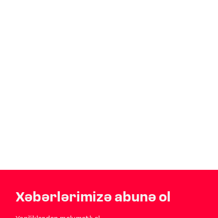
Xəbərlərimizə abunə ol