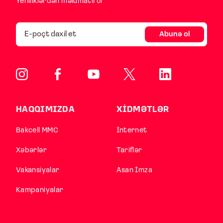
Yeniliklərdən məlumatlı ol
Abunə ol
HAQQIMIZDA
XİDMƏTLƏR
Bakcell MMC
İnternet
Xəbərlər
Tariflər
Vakansiyalar
Asan İmza
Kampaniyalar