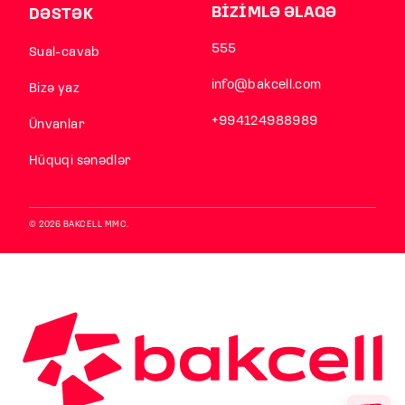
BİZİMLƏ ƏLAQƏ
DƏSTƏK
555
Sual-cavab
info@bakcell.com
Bizə yaz
+994124988989
Ünvanlar
Hüquqi sənədlər
© 2026 BAKCELL MMC.