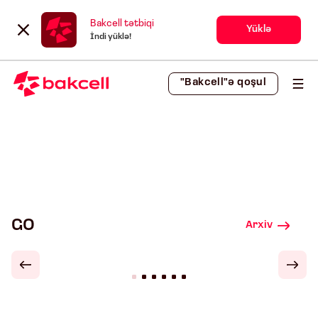
Bakcell tətbiqi
Yüklə
İndi yüklə!
"Bakcell"ə qoşul
GO
Arxiv