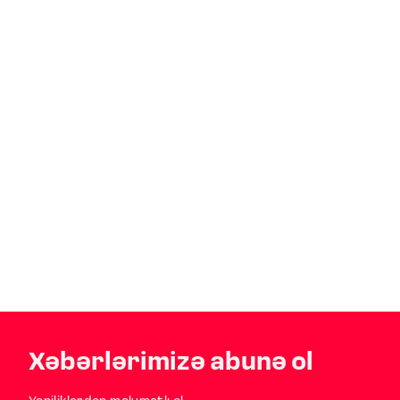
Xəbərlərimizə abunə ol