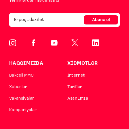
Yeniliklərdən məlumatlı ol
Abunə ol
HAQQIMIZDA
XİDMƏTLƏR
Bakcell MMC
İnternet
Xəbərlər
Tariflər
Vakansiyalar
Asan İmza
Kampaniyalar