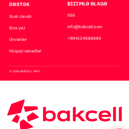
BİZİMLƏ ƏLAQƏ
DƏSTƏK
555
Sual-cavab
info@bakcell.com
Bizə yaz
+994124988989
Ünvanlar
Hüquqi sənədlər
© 2026 BAKCELL MMC.