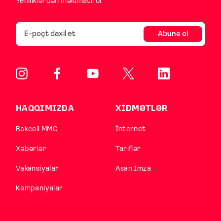
Yeniliklərdən məlumatlı ol
Abunə ol
HAQQIMIZDA
XİDMƏTLƏR
Bakcell MMC
İnternet
Xəbərlər
Tariflər
Vakansiyalar
Asan İmza
Kampaniyalar