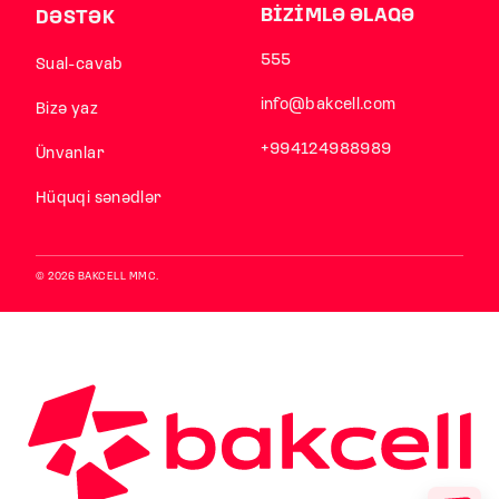
BİZİMLƏ ƏLAQƏ
DƏSTƏK
555
Sual-cavab
info@bakcell.com
Bizə yaz
+994124988989
Ünvanlar
Hüquqi sənədlər
© 2026 BAKCELL MMC.