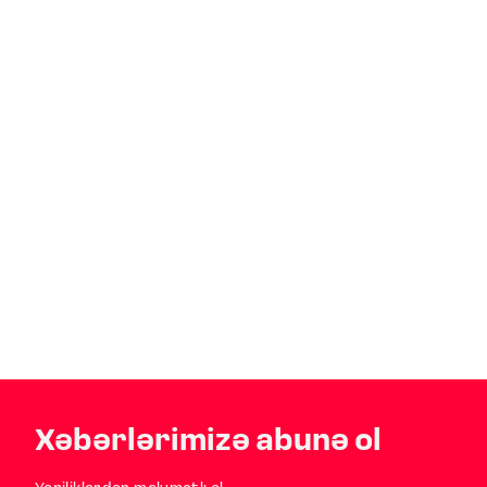
Xəbərlərimizə abunə ol