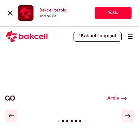
Bakcell tətbiqi
Yüklə
İndi yüklə!
"Bakcell"ə qoşul
GO
Arxiv