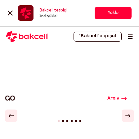
Bakcell tətbiqi
Yüklə
İndi yüklə!
"Bakcell"ə qoşul
GO
Arxiv