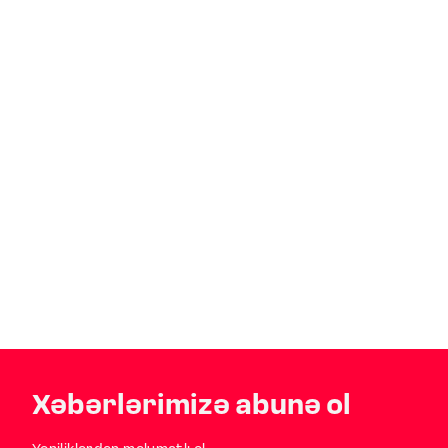
Xəbərlərimizə abunə ol