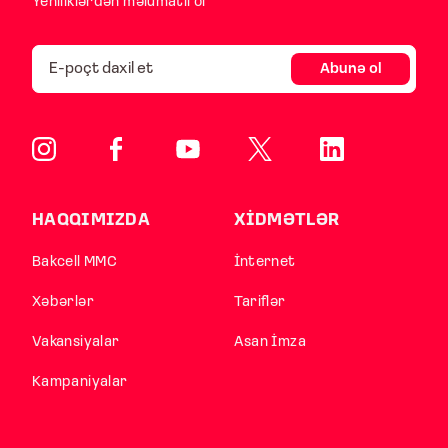
Yeniliklərdən məlumatlı ol
Abunə ol
HAQQIMIZDA
XİDMƏTLƏR
Bakcell MMC
İnternet
Xəbərlər
Tariflər
Vakansiyalar
Asan İmza
Kampaniyalar