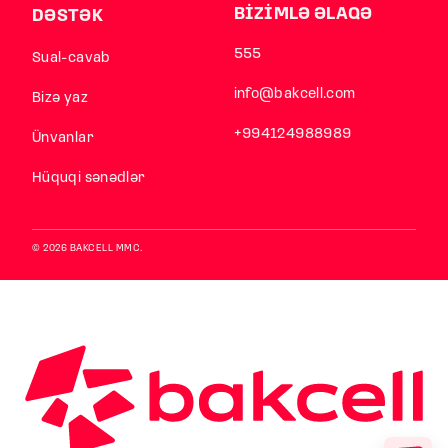
BİZİMLƏ ƏLAQƏ
DƏSTƏK
555
Sual-cavab
info@bakcell.com
Bizə yaz
+994124988989
Ünvanlar
Hüquqi sənədlər
© 2026 BAKCELL MMC.