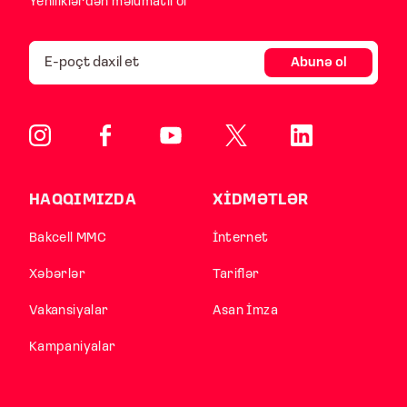
Yeniliklərdən məlumatlı ol
Abunə ol
HAQQIMIZDA
XİDMƏTLƏR
Bakcell MMC
İnternet
Xəbərlər
Tariflər
Vakansiyalar
Asan İmza
Kampaniyalar