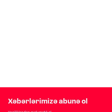
Xəbərlərimizə abunə ol