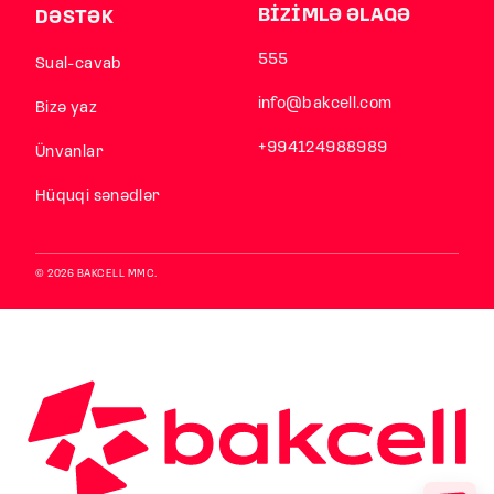
BİZİMLƏ ƏLAQƏ
DƏSTƏK
555
Sual-cavab
info@bakcell.com
Bizə yaz
+994124988989
Ünvanlar
Hüquqi sənədlər
© 2026 BAKCELL MMC.