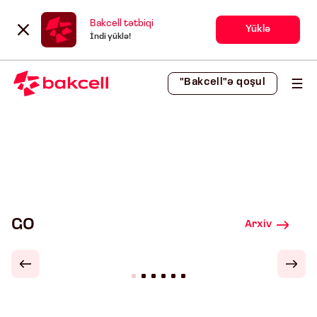
Bakcell tətbiqi
Yüklə
İndi yüklə!
"Bakcell"ə qoşul
GO
Arxiv