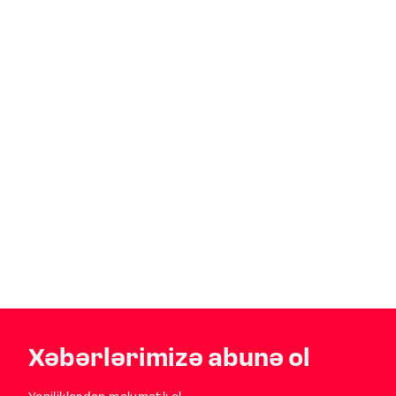
Xəbərlərimizə abunə ol