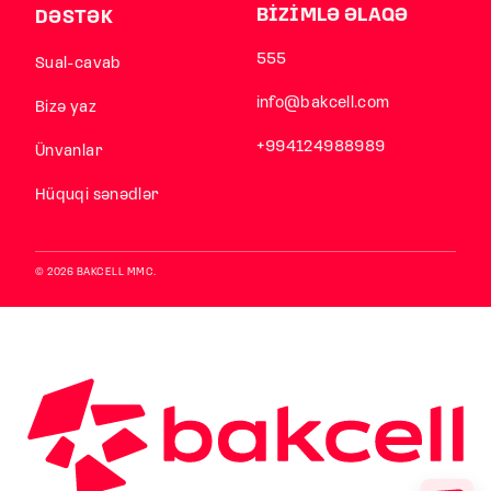
BİZİMLƏ ƏLAQƏ
DƏSTƏK
555
Sual-cavab
info@bakcell.com
Bizə yaz
+994124988989
Ünvanlar
Hüquqi sənədlər
© 2026 BAKCELL MMC.