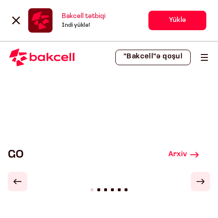
Bakcell tətbiqi
Yüklə
İndi yüklə!
"Bakcell"ə qoşul
GO
Arxiv