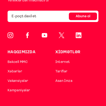
Yeniliklərdən məlumatlı ol
Abunə ol
HAQQIMIZDA
XİDMƏTLƏR
Bakcell MMC
İnternet
Xəbərlər
Tariflər
Vakansiyalar
Asan İmza
Kampaniyalar