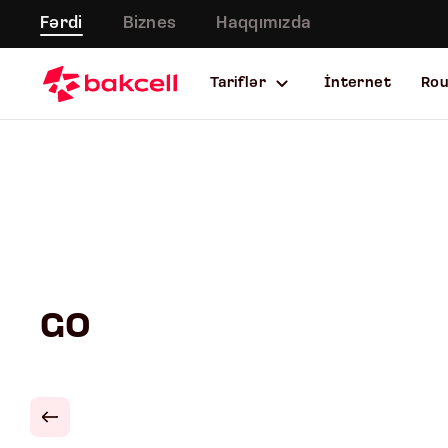
Fərdi
Biznes
Haqqımızda
Tariflər
İnternet
Ro
GO