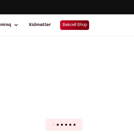
uminq
Xidmətlər
Bakcell Shop