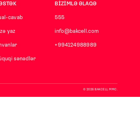
ƏSTƏK
BİZİMLƏ ƏLAQƏ
ual-cavab
555
izə yaz
info@bakcell.com
nvanlar
+994124988989
üquqi sənədlər
© 2026 BAKCELL MMC.