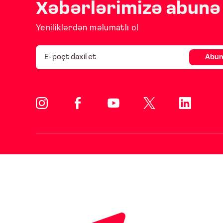
Xəbərlərimizə abunə 
Yeniliklərdən məlumatlı ol
Abun