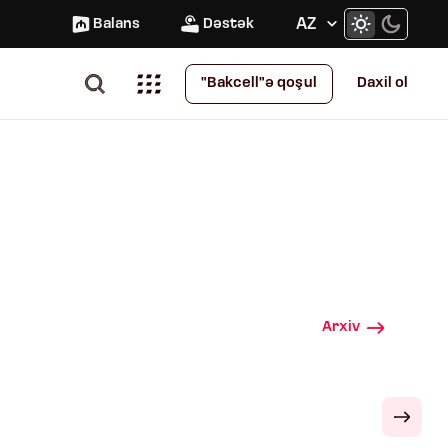
AZ
Balans
Dəstək
Daxil ol
"Bakcell"ə qoşul
Arxiv