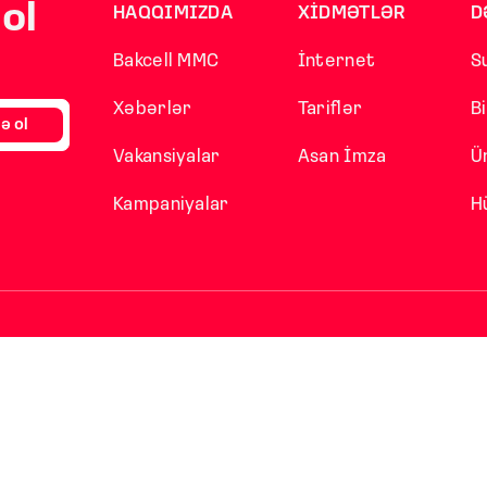
ol
HAQQIMIZDA
XİDMƏTLƏR
D
Bakcell MMC
İnternet
S
Xəbərlər
Tariflər
B
ə ol
Vakansiyalar
Asan İmza
Ü
Kampaniyalar
H