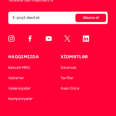
Yeniliklərdən məlumatlı ol
Abunə ol
HAQQIMIZDA
XİDMƏTLƏR
Bakcell MMC
İnternet
Xəbərlər
Tariflər
Vakansiyalar
Asan İmza
Kampaniyalar