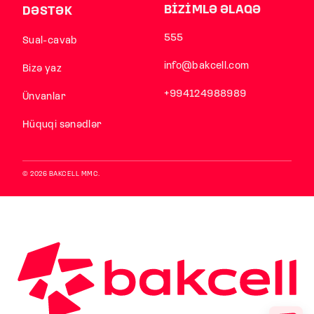
BİZİMLƏ ƏLAQƏ
DƏSTƏK
555
Sual-cavab
info@bakcell.com
Bizə yaz
+994124988989
Ünvanlar
Hüquqi sənədlər
© 2026 BAKCELL MMC.