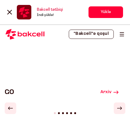
Bakcell tətbiqi
Yüklə
İndi yüklə!
"Bakcell"ə qoşul
GO
Arxiv