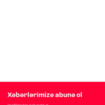
Xəbərlərimizə abunə ol