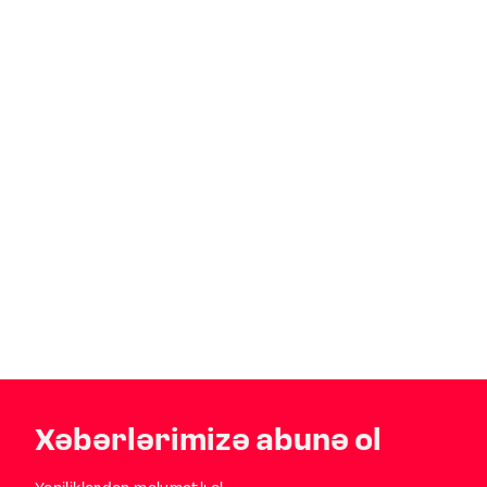
Xəbərlərimizə abunə ol