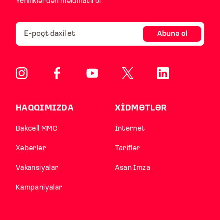
Yeniliklərdən məlumatlı ol
Abunə ol
HAQQIMIZDA
XİDMƏTLƏR
Bakcell MMC
İnternet
Xəbərlər
Tariflər
Vakansiyalar
Asan İmza
Kampaniyalar