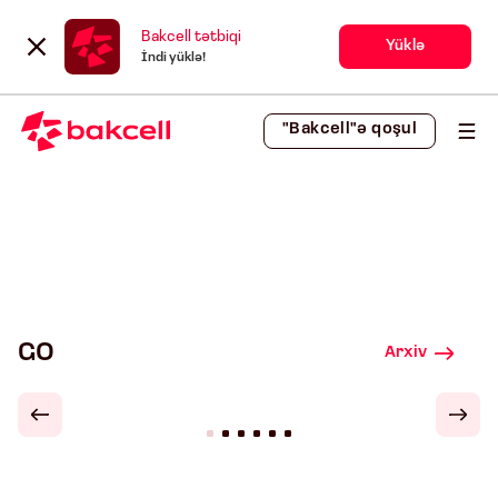
Bakcell tətbiqi
Yüklə
İndi yüklə!
"Bakcell"ə qoşul
GO
Arxiv