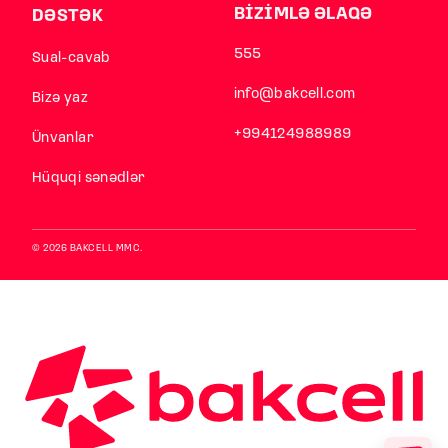
BİZİMLƏ ƏLAQƏ
DƏSTƏK
555
Sual-cavab
info@bakcell.com
Bizə yaz
+994124988989
Ünvanlar
Hüquqi sənədlər
© 2026 BAKCELL MMC.