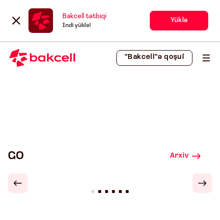
Bakcell tətbiqi
Yüklə
İndi yüklə!
"Bakcell"ə qoşul
GO
Arxiv