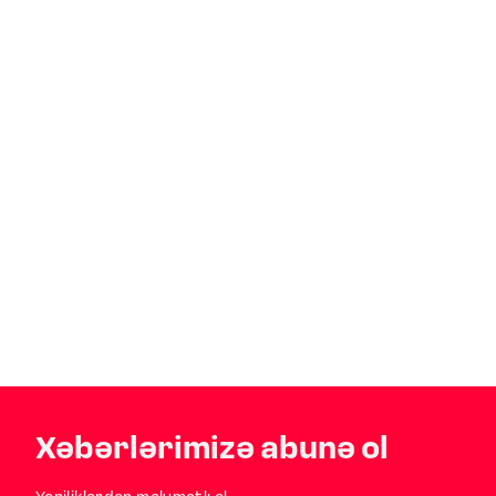
Xəbərlərimizə abunə ol