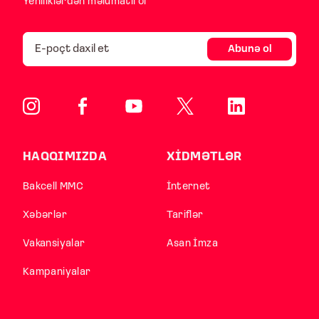
Yeniliklərdən məlumatlı ol
Abunə ol
HAQQIMIZDA
XİDMƏTLƏR
Bakcell MMC
İnternet
Xəbərlər
Tariflər
Vakansiyalar
Asan İmza
Kampaniyalar