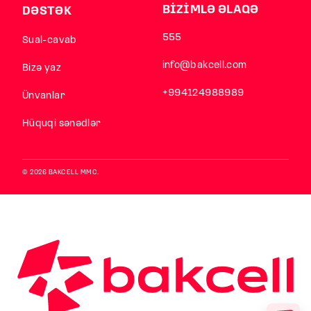
BİZİMLƏ ƏLAQƏ
DƏSTƏK
555
Sual-cavab
info@bakcell.com
Bizə yaz
+994124988989
Ünvanlar
Hüquqi sənədlər
© 2026 BAKCELL MMC.