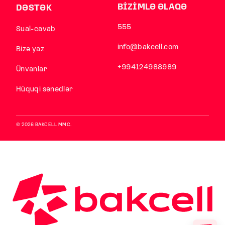
BİZİMLƏ ƏLAQƏ
DƏSTƏK
555
Sual-cavab
info@bakcell.com
Bizə yaz
+994124988989
Ünvanlar
Hüquqi sənədlər
© 2026 BAKCELL MMC.