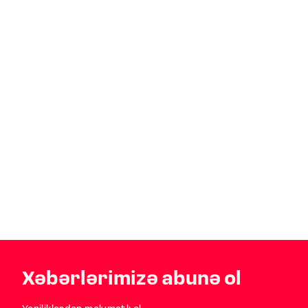
Xəbərlərimizə abunə ol