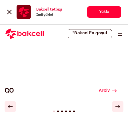
Bakcell tətbiqi
Yüklə
İndi yüklə!
"Bakcell"ə qoşul
GO
Arxiv