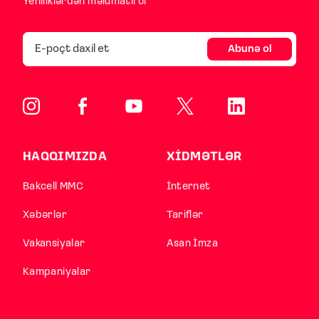
Yeniliklərdən məlumatlı ol
Abunə ol
HAQQIMIZDA
XİDMƏTLƏR
Bakcell MMC
İnternet
Xəbərlər
Tariflər
Vakansiyalar
Asan İmza
Kampaniyalar